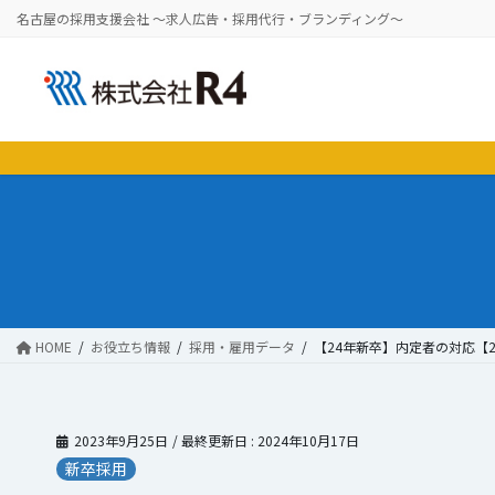
コ
ナ
名古屋の採用支援会社 ～求人広告・採用代行・ブランディング～
ン
ビ
テ
ゲ
ン
ー
ツ
シ
に
ョ
移
ン
動
に
移
動
HOME
お役立ち情報
採用・雇用データ
【24年新卒】内定者の対応【
2023年9月25日
/ 最終更新日 :
2024年10月17日
新卒採用