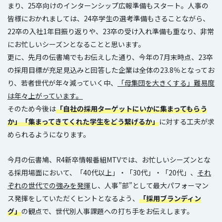
まり、25卒向けのインターンシップ広報準備もスタート。人事の
皆様におかれましては、24卒学生の選考準備もさることながら、
22卒の入社1年目振り返りや、23卒の受け入れ準備も重なり、非常
にお忙しいシーズンとなることと思います。
更に、先月の伝書鳩でもお伝えした通り、今年の7月末時点、23卒
の採用目標が充足見込みと回答した企業は全体の23.8％となってお
り、若者世代が年々減っていく中、
「母集団を大きくする」難易度
は年々上がっています。
そのため今後は
「自社の採用ターゲットにいかに集まってもらう
か」「集まってきてくれた学生をどう繋げるか」
に対する工夫が求
められるようになります。
今月の伝書鳩、R4新卒情報番組MTVでは、お忙しいシーズンとな
る採用場面において、「40代以上」・「30代」・「20代」、
それ
ぞれの世代での強みを発揮
し、人事”部”として最大パフォーマン
ス発揮をしていただくヒントとなるよう、
「採用ブランディン
グ」
の観点で、世代別人事課題への打ち手をお伝えします。