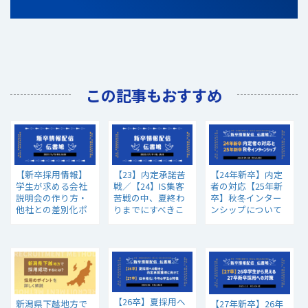
この記事もおすすめ
【新卒採用情報】
【23】内定承諾苦
【24年新卒】内定
学生が求める会社
戦／【24】IS集客
者の対応【25年新
説明会の作り方・
苦戦の中、夏終わ
卒】秋冬インター
他社との差別化ポ
りまでにすべきこ
ンシップについて
イントとは？
と【新卒採用情
│新卒採用情報
報】
【26卒】夏採用へ
新潟県下越地方で
【27年新卒】26年