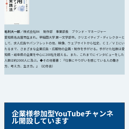
毛利大一郎
／株式会社R4 制作部 事業部長 ブランド・マネージャー
愛知県名古屋市生まれ。早稲田大学 第一文学部卒。クリエイティブ・ディレクターと
して、求人広告やパンフレットの他、映像、ウェブサイトから社史、ＣＩ／ＶＩにい
たるまで、さまざまな企業広告・広報物の企画・制作を手がける。手がけた社数は愛
知県・岐阜県の企業を中心に200社を超える。 また、これまでにインタビューをした
人数は約2000人に及ぶ。◆その他著書：『仕事にやりがいを感じている人の働き
方、考え方、生き方。』（幻冬舎）
企業様参加型YouTubeチャンネ
ル開設しています