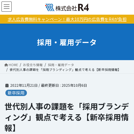
コ
ナ
ン
ビ
テ
ゲ
求人広告費無料キャンペーン！最大10万円の広告費をR4が負担
ン
ー
ツ
シ
に
ョ
採用・雇用データ
移
ン
動
に
移
動
HOME
お役立ち情報
採用・雇用データ
世代別人事の課題を「採用ブランディング」観点で考える【新卒採用情報】
2022年11月21日
/ 最終更新日 :
2025年10月6日
新卒採用
世代別人事の課題を「採用ブランデ
ィング」観点で考える【新卒採用情
報】