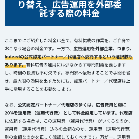
り替え、広告運用を外部委
託する際の料金
ここまでにご紹介した料金は全て、有料掲載の作業を、ご自身で
おこなう場合の料金です。一方で、
広告運用を外部企業、つまり、
Indeed
の公式認定パートナー／代理店へ委託するという選択肢も
あります。
有料広告の運用には少なからず専門知識を要します
し、時間の投資も不可欠です。専門家へ依頼することで手間を省
き、最大限の効果を出すためにも、認定パートナー／代理店は上
手に活用することをお勧めします。
なお、
公式認定パートナー／代理店の多くは、広告費用と別に
20%を運用費 （運用代行費） として料金設定しています。
代理店
に依頼する場合は、この運用費 （運用代行費） がいくらなのか、
運用費 （運用代行費） 込みの金額なのか、運用費 （運用代行費）
別の金額なのかを正しく確認しておくべきです。万が一、運用費