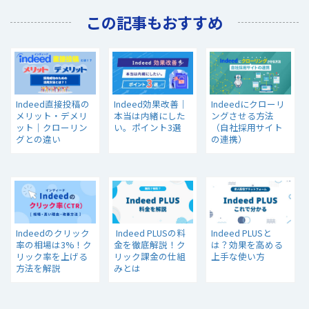
この記事もおすすめ
Indeed直接投稿の
Indeed効果改善｜
Indeedにクローリ
メリット・デメリ
本当は内緒にした
ングさせる方法
ット｜クローリン
い。ポイント3選
（自社採用サイト
グとの違い
の連携）
Indeedのクリック
Indeed PLUSの料
Indeed PLUSと
率の相場は3%！ク
金を徹底解説！ク
は？効果を高める
リック率を上げる
リック課金の仕組
上手な使い方
方法を解説
みとは