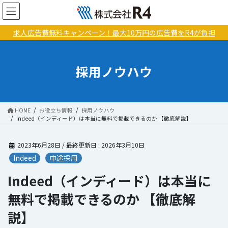
コ
ナ
ン
ビ
テ
ゲ
求人広告費無料キャンペーン！最大10万円の広告費をR4が負担
ン
ー
ツ
シ
に
ョ
採用ノウハウ
移
ン
動
に
移
動
HOME
お役立ち情報
採用ノウハウ
Indeed（インディード）は本当に無料で掲載できるのか 【徹底解説】
2023年6月28日
/ 最終更新日 :
2026年3月10日
Indeed
中途採用
Indeed（インディード）は本当に
無料で掲載できるのか 【徹底解
説】