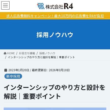
コ
ナ
ン
ビ
テ
ゲ
求人広告費無料キャンペーン！最大10万円の広告費をR4が負担
ン
ー
ツ
シ
に
ョ
採用ノウハウ
移
ン
動
に
移
動
HOME
お役立ち情報
採用ノウハウ
インターンシップのやり方と設計を解説｜重要ポイント
2023年1月20日
/ 最終更新日 :
2026年3月10日
新卒採用
インターンシップのやり方と設計を
解説｜重要ポイント