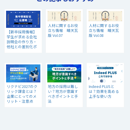
人材に関するお役
人材に関するお役
立ち情報 晴天瓦
立ち情報 晴天瓦
【新卒採用情報】
版 Vol.07
版 Vol.08
学生が求める会社
説明会の作り方・
他社との差別化ポ
イントとは？
リクナビ2027のク
地方の採用は難し
Indeed PLUSと
リック課金とは？
い？地方が意識す
は？効果を高める
企業にとってのメ
べきポイントと手
上手な使い方
リット・注意点
法