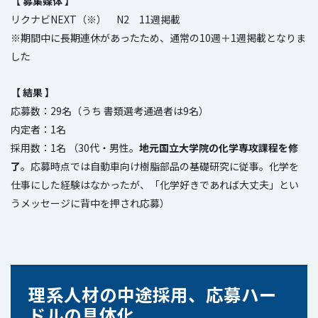
【 募集媒体 】
リクナビNEXT（※） N2 11週掲載
※期間中に長期連休があったため、通常の10週＋1週掲載となりま
した
【 結果 】
応募数：29名（うち 書類選考通過者は9名）
内定者：1名
採用数：1名 （30代・男性。
地元国立大学院の化学専攻課程を修
了
。応募時点では自動車向け樹脂部品の基礎研究に従事。化学を
仕事にした経験はなかったが、「化学好きであれば大丈夫」とい
うメッセージに背中を押され応募）
理系人材の中途採用、応募ハー
ドルの具体化