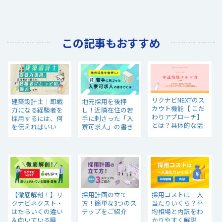
この記事もおすすめ
リクナビNEXTのス
建築設計士｜即戦
地元採用を後押
カウト機能【 こだ
力になる経験者を
し！近隣在住の若
わりアプローチ】
採用するには、何
手に刺さった「入
とは？具体的な活
を伝えればいい
寮可求人」の書き
用方法と成功事例
の？
方とは？
【中途採用情報】
【徹底解剖！】リ
採用計画の立て
採用コストは一人
クナビネクスト・
方！簡単な3つのス
当たりいくら？平
はたらいくの違い
テップをご紹介
均相場と内訳をわ
＆向いている職
かりやすく解説