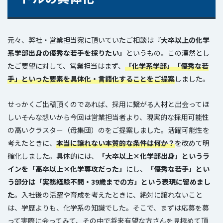
元々、弊社・営業担当宛に頂いていたご相談は
『大卒以上の化学
系学部出身の優秀な若手を採りたい』
というもの。この漠然とし
たご要望に対して、営業担当はまず、
「化学系学部」「優秀な若
手」といった要素を具体化・言語化することをご提案
しました。
せっかくご出稿頂くのであれば、採用に繋がる人材と出会ってほ
しい――そんな想いから今回は営業担当者より、現実的な採用可能性
の高いクラスター（母集団）のをご提案しました。活躍可能性を
考えたときに、
本当に譲れない本質的な条件は何か？
を改めて明
確化しました。具体的には、
「大卒以上×化学部出身」というラ
インを「高卒以上×化学専攻だった」
にし、
「優秀な若手」とい
う部分は「実務経験不問・39歳までの方」という表現に留めまし
た
。入社後の活躍や育成を考えたときに、絶対に譲れないこと
は、学歴よりも、化学系の知識でした。そこで、まずは応募を募
って実際に会ってみて、その中で将来有望な方さんを見極めて頂