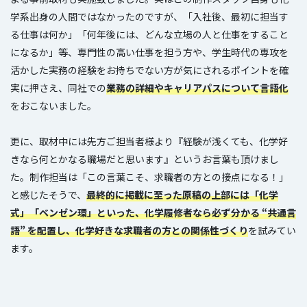
学系出身の人間ではなかったのですが、「入社後、最初に担当す
る仕事は何か」「何年後には、どんな立場の人と仕事をすること
になるか」等、専門性の高い仕事を担う方や、学生時代の専攻を
活かした実務の経験をお持ちでない方が気にされるポイントを確
実に押さえ、同社での
業務の詳細やキャリアパスについて言語
化
をおこないました。
更に、取材中には先方ご担当者様より『経験が浅くても、化学好
きなら何とかなる職場だと思います』というお言葉も頂けまし
た。制作担当は「この言葉こそ、求職者の方との接点になる！」
と感じたそうで、
最終的に掲載に至った原稿の上部には「化学
式」「ベンゼン環」といった、化学履修者なら必ず分かる “共通言
語” を配置し、化学好きな求職者の方との関係性づくり
を試みてい
ます。