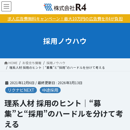
コ
ナ
ン
ビ
テ
ゲ
求人広告費無料キャンペーン！最大10万円の広告費をR4が負担
ン
ー
ツ
シ
に
ョ
採用ノウハウ
移
ン
動
に
移
動
HOME
お役立ち情報
採用ノウハウ
理系人材 採用のヒント｜“募集”と“採用”のハードルを分けて考える
2021年12月6日
/ 最終更新日 :
2026年3月13日
リクナビNEXT
中途採用
理系人材 採用のヒント｜“募
集”と“採用”のハードルを分けて考
える