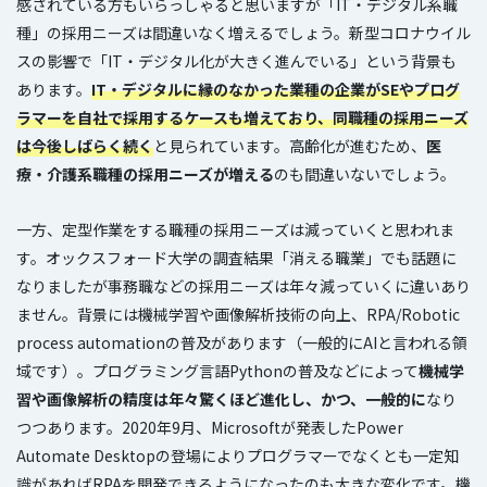
感されている方もいらっしゃると思いますが「IT・デジタル系職
種」の採用ニーズは間違いなく増えるでしょう。新型コロナウイル
スの影響で「IT・デジタル化が大きく進んでいる」という背景も
あります。
IT・デジタルに縁のなかった業種の企業がSEやプログ
ラマーを自社で採用するケースも増えており、同職種の採用ニーズ
は今後しばらく続く
と見られています。高齢化が進むため、
医
療・介護系職種の採用ニーズが増える
のも間違いないでしょう。
一方、定型作業をする職種の採用ニーズは減っていくと思われま
す。オックスフォード大学の調査結果「消える職業」でも話題に
なりましたが事務職などの採用ニーズは年々減っていくに違いあり
ません。背景には機械学習や画像解析技術の向上、RPA/Robotic
process automationの普及があります（一般的にAIと言われる領
域です）。プログラミング言語Pythonの普及などによって
機械学
習や画像解析の精度は年々驚くほど進化し、かつ、一般的に
なり
つつあります。2020年9月、Microsoftが発表したPower
Automate Desktopの登場によりプログラマーでなくとも一定知
識があればRPAを開発できるようになったのも大きな変化です。機