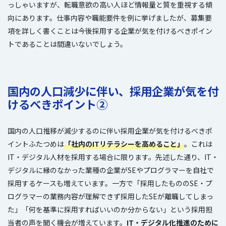
っしゃいますが、転職意欲の高い人ほど情報量と質を重視する傾
向にあります。仕事内容や職能要件を例に挙げましたが、募集要
項を詳しく書くことは今後採用する企業が気を付けるべきポイン
トであることは間違いないでしょう。
国内の人口減少に伴い、採用企業が気を付
けるべきポイント
②
国内の人口推移が減少するのに伴い採用企業が気を付けるべきポ
イントふたつめは
「社内のITリテラシーを高めること」
。これは
IT・デジタル人材を採用する場合に限ります。先述した通り、IT・
デジタルに縁のなかった業種の企業がSEやプログラマーを自社で
採用するケースも増えています。一方で「採用したもののSE・プ
ログラマーの業務内容が理解できず採用したSEが離職してしまっ
た」「何を基準に採用すればいいのか分からない」という採用担
当者の声を聞く機会が増えています。
IT・デジタル化推進のために