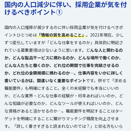
国内の人口減少に伴い、採用企業が気を付
けるべきポイント①
国内の人口推移が減少するのに伴い採用企業が気を付けるべきポ
イントひとつめは
「情報の質を高めること」
。2021年現在、少し
ずつ変化していますが「どんな仕事をするのか」具体的に明記さ
れている募集要項は少ないように思います。ど
んな人と関わるの
か、どんな製品サービスに携わるのか、どんな場所で働くのか、
どんな人たちと働くのか、どれ位の期間で仕事を完結させるの
か、どれ位の金額規模に携わるのか…。仕事内容をいかに詳しく
書いているかは、間違いなく重要なポイント
です。併せて「求める
職能要件」も明確にすること。全くの未経験でも本当にいいの
か、どんな業界・どんな仕事の経験が・何年あればいいのか、ど
んな知識が必要なのか、どんなツールが使えればいいのか、どん
な資格があると活かせるのか…。職能要件を明記することはター
ゲットを明確にすることに繋がりマッチング精度を向上させま
す。「詳しく書きすぎると読まれないのでは？」と仰る方もいら