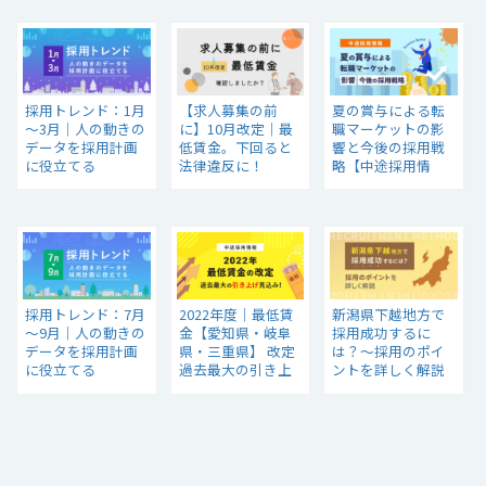
採用トレンド：1月
【求人募集の前
夏の賞与による転
～3月｜人の動きの
に】10月改定｜最
職マーケットの影
データを採用計画
低賃金。下回ると
響と今後の採用戦
に役立てる
法律違反に！
略【中途採用情
報】
採用トレンド：7月
2022年度｜最低賃
新潟県下越地方で
～9月｜人の動きの
金【愛知県・岐阜
採用成功するに
データを採用計画
県・三重県】 改定
は？～採用のポイ
に役立てる
過去最大の引き上
ントを詳しく解説
げ！
～