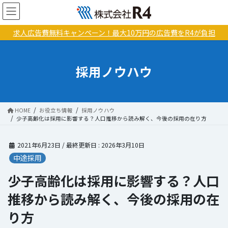
コ
ナ
ン
ビ
テ
ゲ
求人広告費無料キャンペーン！最大10万円の広告費をR4が負担
ン
ー
ツ
シ
に
ョ
採用ノウハウ
移
ン
動
に
移
動
HOME
お役立ち情報
採用ノウハウ
少子高齢化は採用に影響する？人口推移から読み解く、今後の採用の在り方
2021年6月23日
/ 最終更新日 :
2026年3月10日
中途採用
少子高齢化は採用に影響する？人口
推移から読み解く、今後の採用の在
り方