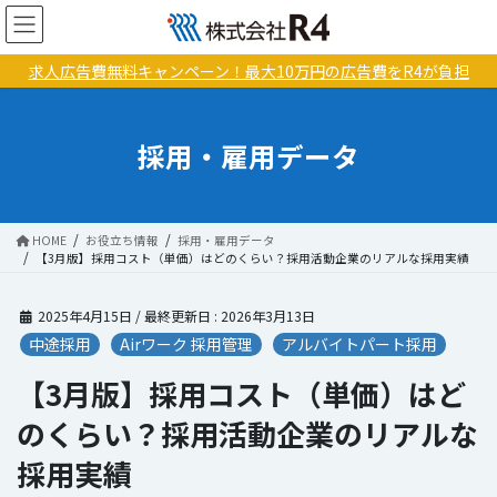
コ
ナ
ン
ビ
テ
ゲ
求人広告費無料キャンペーン！最大10万円の広告費をR4が負担
ン
ー
ツ
シ
に
ョ
採用・雇用データ
移
ン
動
に
移
動
HOME
お役立ち情報
採用・雇用データ
【3月版】採用コスト（単価）はどのくらい？採用活動企業のリアルな採用実績
2025年4月15日
/ 最終更新日 :
2026年3月13日
中途採用
Airワーク 採用管理
アルバイトパート採用
【3月版】採用コスト（単価）はど
のくらい？採用活動企業のリアルな
採用実績