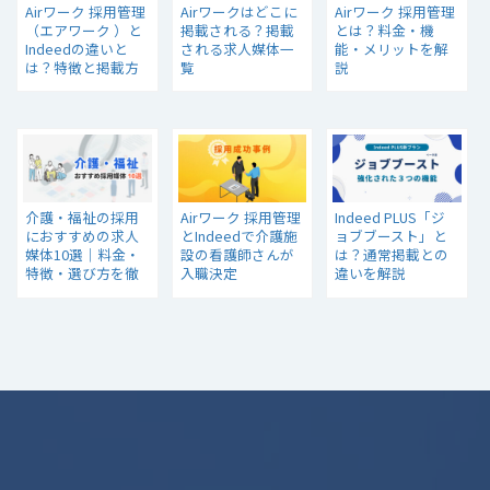
Airワーク 採用管理
Airワークはどこに
Airワーク 採用管理
（エアワーク ）と
掲載される？掲載
とは？料金・機
Indeedの違いと
される求人媒体一
能・メリットを解
は？特徴と掲載方
覧
説
法
介護・福祉の採用
Airワーク 採用管理
Indeed PLUS「ジ
におすすめの求人
とIndeedで介護施
ョブブースト」と
媒体10選｜料金・
設の看護師さんが
は？通常掲載との
特徴・選び方を徹
入職決定
違いを解説
底解説