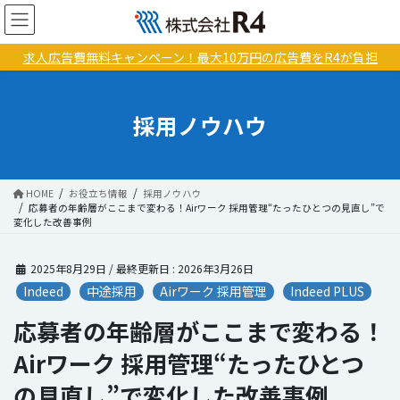
コ
ナ
ン
ビ
テ
ゲ
求人広告費無料キャンペーン！最大10万円の広告費をR4が負担
ン
ー
ツ
シ
に
ョ
採用ノウハウ
移
ン
動
に
移
動
HOME
お役立ち情報
採用ノウハウ
応募者の年齢層がここまで変わる！Airワーク 採用管理“たったひとつの見直し”で
変化した改善事例
2025年8月29日
/ 最終更新日 :
2026年3月26日
Indeed
中途採用
Airワーク 採用管理
Indeed PLUS
応募者の年齢層がここまで変わる！
Airワーク 採用管理“たったひとつ
の見直し”で変化した改善事例