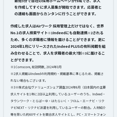
最短5分で自社の採用ホームページが作成でき、求人
を作成してすぐに求人募集が開始できます。応募者と
の連絡も画面からカンタンに行うことができます。
作成した求人はAirワーク 採用管理上だけではなく、世界
No.1の求人検索サイト
Indeedにも自動連携
される
※1
※2
ため、多くの求職者に情報を届けることができます。更に
2024年1月にリリースされたIndeed PLUSの有料掲載を組
み合わせることで、求人を求職者の最大7割
に届けるこ
※3
とができます。
※1Comscore, 総訪問数, 2024年3月
※2求人掲載はIndeedの利用規約・掲載基準に準じるため、掲載さ
れない場合もございます。
※3※株式会社ヴァリューズシェア調査2024年6月（日本国内の主要
求人サイトを1年に2日以上利用しているユーザーのうち、Indeed・
タウンワーク・とらばーゆ・はたらいく・フロム・エーナビ・リク
ナビNEXT・リクナビ派遣を利用しているユーザーの割合。人材紹介
等を除いた約60サイトを競合求人サイトとし、PC・スマートフォン