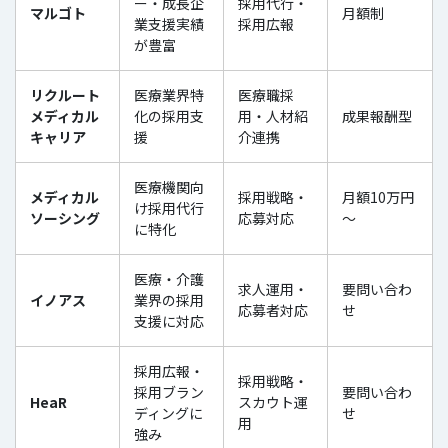
ー・成長企
採用代行・
マルゴト
月額制
業支援実績
採用広報
が豊富
リクルート
医療業界特
医療職採
メディカル
化の採用支
用・人材紹
成果報酬型
キャリア
援
介連携
医療機関向
メディカル
採用戦略・
月額10万円
け採用代行
ソーシング
応募対応
～
に特化
医療・介護
求人運用・
要問い合わ
イノアス
業界の採用
応募者対応
せ
支援に対応
採用広報・
採用戦略・
採用ブラン
要問い合わ
HeaR
スカウト運
ディングに
せ
用
強み