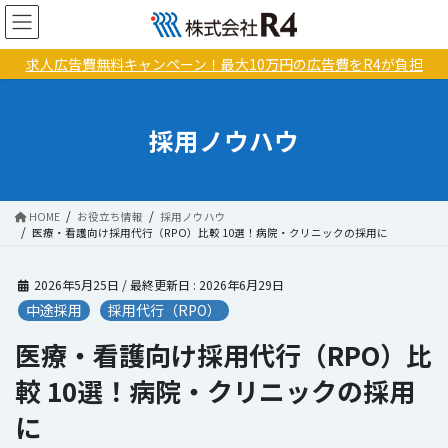
コ
ナ
ン
ビ
テ
ゲ
求人広告費無料キャンペーン！最大10万円の広告費をR4が負担
ン
ー
ツ
シ
に
ョ
採用ノウハウ
移
ン
動
に
移
動
HOME
お役立ち情報
採用ノウハウ
医療・看護向け採用代行（RPO）比較 10選！病院・クリニックの採用に
2026年5月25日
/ 最終更新日 :
2026年6月29日
中途採用
採用代行（RPO）
医療・看護向け採用代行（RPO）比
較 10選！病院・クリニックの採用
に