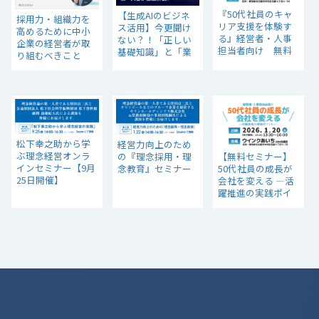
『50代社員のキャ
【生成AIのビジネ
採用力・組織力を
リア支援を体験す
ス活用】今更聞け
高めるために中小
る』経営者・人事
ない？！「正しい
企業の経営者が取
担当者向け 無料
基礎知識」と「業
り組むべきこと
セミナー
務での活用事例」
は？
を徹底解説！
松下幸之助から学
経営力向上のため
ぶ理念経営オンラ
【無料セミナー】
の『理念採用・理
インセミナー【9月
50代社員の成長が
念教育』セミナー
25日開催】
会社を変える ―活
躍推進の実践ポイ
ント―