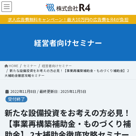
コ
ナ
ン
ビ
テ
ゲ
求人広告費無料キャンペーン！最大10万円の広告費をR4が負担
ン
ー
ツ
シ
に
ョ
経営者向けセミナー
移
ン
動
に
移
動
HOME
セミナー
経営者向けセミナー
新たな設備投資をお考えの方必見！【事業再構築補助金・ものづくり補助金】 2
大補助金徹底攻略セミナー
2022年11月8日
/ 最終更新日 :
2025年11月5日
受付終了
新たな設備投資をお考えの方必見！
【事業再構築補助金・ものづくり補
助金】 2大補助金徹底攻略セミナー