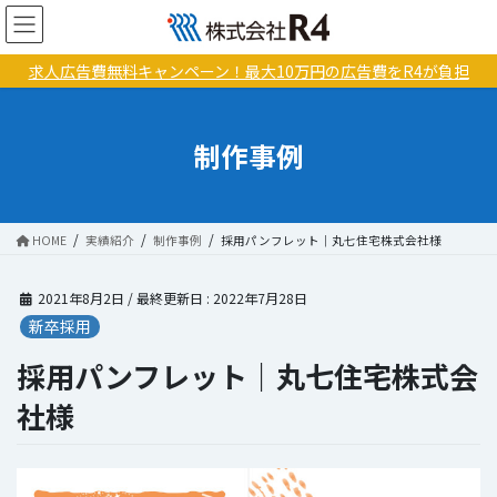
コ
ナ
ン
ビ
テ
ゲ
求人広告費無料キャンペーン！最大10万円の広告費をR4が負担
ン
ー
ツ
シ
に
ョ
制作事例
移
ン
動
に
移
動
HOME
実績紹介
制作事例
採用パンフレット｜丸七住宅株式会社様
2021年8月2日
/ 最終更新日 :
2022年7月28日
新卒採用
採用パンフレット｜丸七住宅株式会
社様