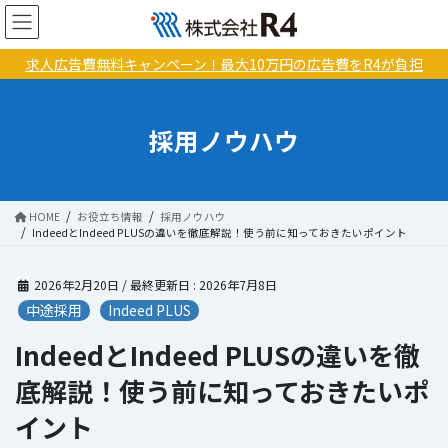
コ
ナ
ン
ビ
テ
ゲ
求人広告費無料キャンペーン！最大10万円の広告費をR4が負担
ン
ー
ツ
シ
に
ョ
採用ノウハウ
移
ン
動
に
移
動
HOME
お役立ち情報
採用ノウハウ
IndeedとIndeed PLUSの違いを徹底解説！使う前に知っておきたいポイント
2026年2月20日
/ 最終更新日 :
2026年7月8日
中途採用
Indeed PLUS
IndeedとIndeed PLUSの違いを徹
底解説！使う前に知っておきたいポ
イント