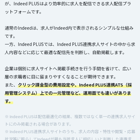
が、Indeed PLUSはより効率的に求人を配信できる求人配信プラ
ットフォームです。
通常のIndeedは、求人がIndeed内で表示されるシンプルな仕組み
です。
一方、Indeed PLUSでは、Indeed PLUS連携求人サイトの中から求
人内容などに応じて最適な配信先を判断し、自動掲載します。
企業は個別に求人サイトへ掲載手続きを行う手間を省けて、広い
層の求職者に目に留まりやすくなることが期待できます。
また、
クリック課金型の費用設定や、Indeed PLUS連携ATS（採
用管理システム）上での一元管理など、運用面でも違いがありま
す。
※ Indeed PLUSは配信最適化の結果、複数ではなく単一の連携求人サイ
トにのみ掲載される場合があります。
※ Indeed PLUS連携求人サイトのうち、求人の内容・特性や閲覧・応募
状況等に照らしてIndeedが最も当該求人に相応しいと判断した連携求