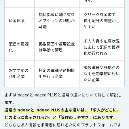
可能
無料掲載に加え有料
クリック課金型で、
料金体系
オプションの利用が
費用配分の調整がし
可能
やすい
求人内容や応募状況
配信の最適
掲載範囲や運用設定
に応じて配信の最適
化
は手動で管理
化が行われる
複数職種や多拠点の
おすすめの
特定の職種や短期採
採用を効率的に行い
利用企業
用を行う企業
たい企業
まずはIndeedとIndeed PLUSと通常の違いについて詳しく解説し
ます。
通常のIndeedと
Indeed PLUS
の主な違いは、「求人がどこに、
どのように表示されるか」と「管理のしやすさ」にあります。
どちらも求人情報を求職者に届けるためのプラットフォームです