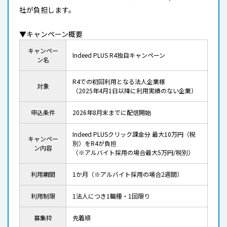
社が負担します。
▼キャンペーン概要
キャンペー
Indeed PLUS R4独自キャンペーン
ン名
R4での初回利用となる法人企業様
対象
（2025年4月1日以降に利用実績のない企業）
申込条件
2026年8月末までに配信開始
Indeed PLUSクリック課金分 最大10万円（税
キャンペー
別）をR4が負担
ン内容
（※アルバイト採用の場合最大5万円/税別）
利用期間
1か月（※アルバイト採用の場合2週間）
利用制限
1法人につき1職種・1回限り
募集枠
先着順