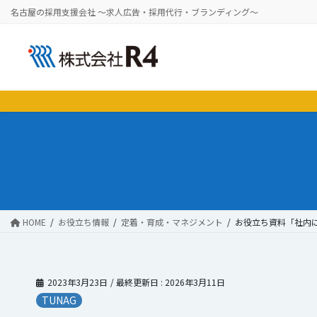
コ
ナ
名古屋の採用支援会社 ～求人広告・採用代行・ブランディング～
ン
ビ
テ
ゲ
ン
ー
ツ
シ
に
ョ
移
ン
動
に
移
動
HOME
お役立ち情報
定着・育成・マネジメント
お役立ち資料「社内
2023年3月23日
/ 最終更新日 :
2026年3月11日
TUNAG