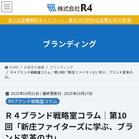
コ
ナ
ン
ビ
テ
ゲ
求人広告費無料キャンペーン！最大10万円の広告費をR4が負担
ン
ー
ツ
シ
に
ョ
ブランディング
移
ン
動
に
移
動
HOME
お役立ち情報
ブランディング
Ｒ４ブランド戦略室コラム│第10回「新庄ファイターズに学ぶ、ブランド変革の
力」
2025年10月21日
/ 最終更新日 :
2025年10月17日
R4ブランド戦略室コラム
Ｒ４ブランド戦略室コラム│第10
回「新庄ファイターズに学ぶ、ブラ
ンド変革の力」