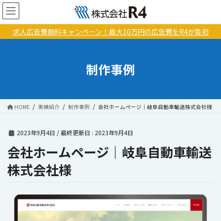
コ
ナ
ン
ビ
テ
ゲ
求人広告費無料キャンペーン！最大10万円の広告費をR4が負担
ン
ー
ツ
シ
に
ョ
制作事例
移
ン
動
に
移
動
HOME
実績紹介
制作事例
会社ホームページ｜岐阜自動車輸送株式会社様
2023年9月4日
/ 最終更新日 :
2023年9月4日
会社ホームページ｜岐阜自動車輸送
株式会社様