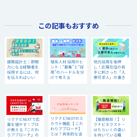
この記事もおすすめ
建築設計士｜即戦
理系人材 採用のヒ
地元採用を後押
力になる経験者を
ント｜“募集”と“採
し！近隣在住の若
採用するには、何
用”のハードルを分
手に刺さった「入
を伝えればいい
けて考える
寮可求人」の書き
の？
方とは？
リクナビNEXTのス
リクナビNEXTで応
【徹底解剖！】リ
カウト機能【 こだ
募を増やす！プロ
クナビネクスト・
わりアプローチ】
が教える『こだわ
はたらいくの違い
とは？具体的な活
りアプローチ』の
＆向いている職