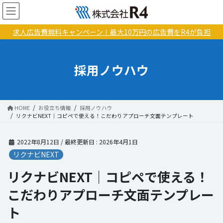
コ
ナ
ン
ビ
テ
ゲ
求人広告費無料キャンペーン！最大10万円の広告費をR4が負担
ン
ー
ツ
シ
に
ョ
採用ノウハウ
移
ン
動
に
移
動
HOME
お役立ち情報
採用ノウハウ
リクナビNEXT｜コピペで使える！こだわりアプローチ文面テンプレート
2022年8月12日
/ 最終更新日 :
2026年4月1日
リクナビNEXT
リクナビNEXT｜コピペで使える！
こだわりアプローチ文面テンプレー
ト